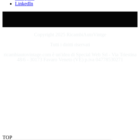
LinkedIn
Copyright 2025 RicambiAutoVintge
Tutti i diritti riservati
ricambiautovintage.com è un'idea di Special Web Srl - Via Triestina
48/6 - 30173 Favaro Veneto (VE) p.iva 04778530271
TOP