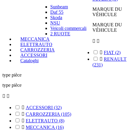
Sunbeam
MARQUE DU
Daf 55
VÉHICULE
Skoda
NSU
MARQUE DU
Veicoli commercali
VÉHICULE
2 RUOTE
MECCANICA


ELETTRAUTO
CARROZZERIA

FIAT
(2)
ACCESSORI

RENAULT
Cataloghi
(231)
type pièce
type pièce



ACCESSORI
(32)

CARROZZERIA
(105)

ELETTRAUTO
(8)

MECCANICA
(16)