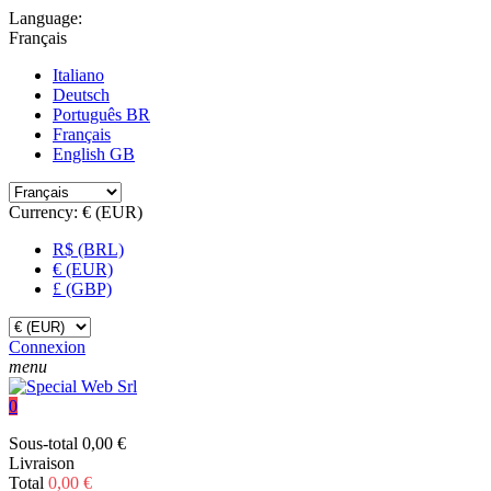
Language:
Français
Italiano
Deutsch
Português BR
Français
English GB
Currency:
€ (EUR)
R$ (BRL)
€ (EUR)
£ (GBP)
Connexion
menu
0
Sous-total
0,00 €
Livraison
Total
0,00 €