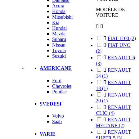
Daihatsu
Acura
MODÈLE DE
Honda
VOITURE
Mitsubishi
Kia


Hundai
Mazda

FIAT 1100
(2)
Subaru
Nissan

FIAT UNO
Toyota
(2)
Suzuki

RENAULT 6
(3)
AMERICANE

RENAULT
14
(1)
Ford

RENAULT
Chevrolet
18
(1)
Pontiac

RENAULT
20
(1)
SVEDESI

RENAULT
CLIO
(4)
Volvo

RENAULT
Saab
MEGANE
(2)

RENAULT
VARIE
SUPER 5
(3)