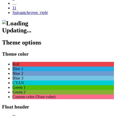
…
11
Suivant
chevron_right
Updating...
Theme options
Theme color
Red
Blue 1
Blue 2
Blue 3
CYAN
Green 1
Green 2
Custom color (Your color)
Float header