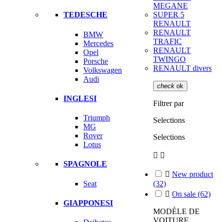
MEGANE
SUPER 5
TEDESCHE
RENAULT
RENAULT
BMW
TRAFIC
Mercedes
RENAULT
Opel
TWINGO
Porsche
RENAULT divers
Volkswagen
Audi
check
ok
INGLESI
Filtrer par
Triumph
Selections
MG
Rover
Selections
Lotus


SPAGNOLE

New product
Seat
(32)

On sale
(62)
GIAPPONESI
MODÈLE DE
VOITURE