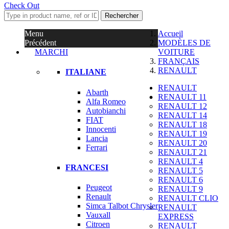
Check Out
Rechercher
Menu
Accueil
Précédent
MODÈLES DE
MARCHI
VOITURE
FRANÇAIS
RENAULT
ITALIANE
RENAULT
Abarth
RENAULT 11
Alfa Romeo
RENAULT 12
Autobianchi
RENAULT 14
FIAT
RENAULT 18
Innocenti
RENAULT 19
Lancia
RENAULT 20
Ferrari
RENAULT 21
RENAULT 4
FRANCESI
RENAULT 5
RENAULT 6
Peugeot
RENAULT 9
Renault
RENAULT CLIO
Simca Talbot Chrysler
RENAULT
Vauxall
EXPRESS
Citroen
RENAULT