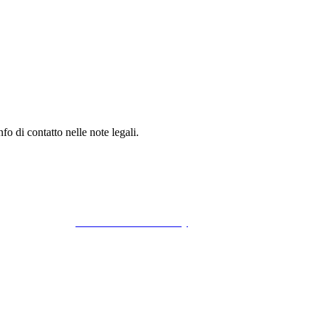
fo di contatto nelle note legali.
rali di Vendita
Informativa sulla Privacy