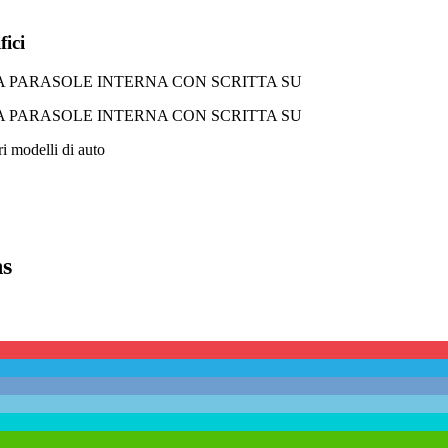
fici
ri modelli di auto
ns