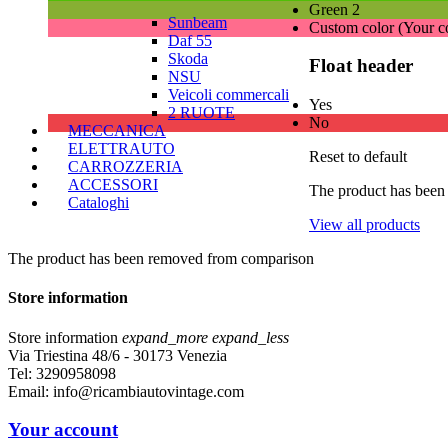
Green 2
Sunbeam
Custom color (Your c
Daf 55
Skoda
Float header
NSU
Veicoli commercali
Yes
2 RUOTE
No
MECCANICA
ELETTRAUTO
Reset to default
CARROZZERIA
ACCESSORI
The product has been
Cataloghi
View all products
The product has been removed from comparison
Store information
Store information
expand_more
expand_less
Via Triestina 48/6 - 30173 Venezia
Tel:
3290958098
Email:
info@ricambiautovintage.com
Your account