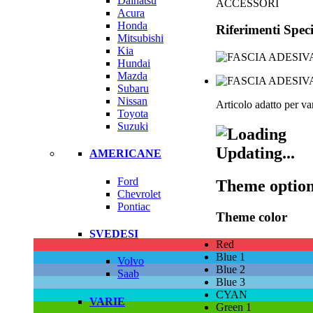
Daihatsu
ACCESSORI
Acura
Honda
Riferimenti Speci
Mitsubishi
Kia
Hundai
Mazda
Subaru
Nissan
Articolo adatto per va
Toyota
Suzuki
Updating...
AMERICANE
Ford
Theme optio
Chevrolet
Pontiac
Theme color
SVEDESI
Red
Blue 1
Volvo
Blue 2
Saab
Blue 3
CYAN
VARIE
Green 1