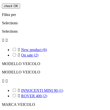
check
OK
Filtra per
Selections
Selections



New product
(6)

On sale
(2)
MODELLO VEICOLO
MODELLO VEICOLO



INNOCENTI MINI 90
(1)

ROVER 400
(2)
MARCA VEICOLO