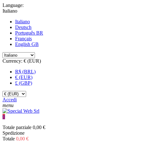
Language:
Italiano
Italiano
Deutsch
Português BR
Français
English GB
Currency:
€ (EUR)
R$ (BRL)
€ (EUR)
£ (GBP)
Accedi
menu
0
Totale parziale
0,00 €
Spedizione
Totale
0,00 €