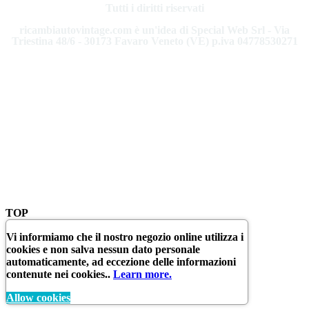
Tutti i diritti riservati
ricambiautovintage.com è un'idea di Special Web Srl - Via
Triestina 48/6 - 30173 Favaro Veneto (VE) p.iva 04778530271
TOP
Vi informiamo che il nostro negozio online utilizza i
cookies e non salva nessun dato personale
automaticamente, ad eccezione delle informazioni
contenute nei cookies..
Learn more.
Allow cookies