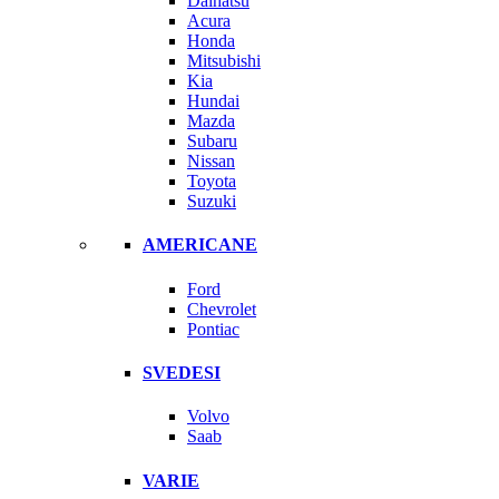
Daihatsu
Acura
Honda
Mitsubishi
Kia
Hundai
Mazda
Subaru
Nissan
Toyota
Suzuki
AMERICANE
Ford
Chevrolet
Pontiac
SVEDESI
Volvo
Saab
VARIE