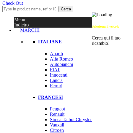
Check Out
Cerca
Menu
Indietro
Seleziona il veicolo
MARCHI
Cerca qui il tuo
ITALIANE
ricambio!
Abarth
Alfa Romeo
Autobianchi
FIAT
Innocenti
Lancia
Ferrari
FRANCESI
Peugeot
Renault
Simca Talbot Chrysler
Vauxall
Citroen