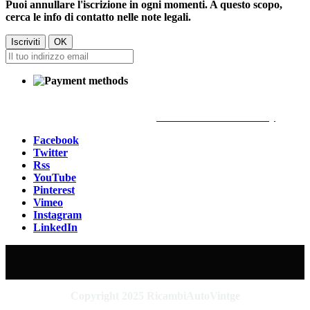
Puoi annullare l'iscrizione in ogni momenti. A questo scopo,
cerca le info di contatto nelle note legali.
Chi siamo
Spedizioni
Termini e condizioni d'uso
Condizioni generali di Vendita
Informativa sulla Privacy
Facebook
Twitter
Rss
YouTube
Pinterest
Vimeo
Instagram
LinkedIn
Copyright 2025 RicambiAutoVintge