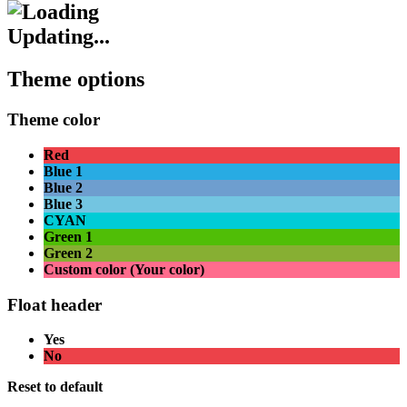
Updating...
Theme options
Theme color
Red
Blue 1
Blue 2
Blue 3
CYAN
Green 1
Green 2
Custom color (Your color)
Float header
Yes
No
Reset to default